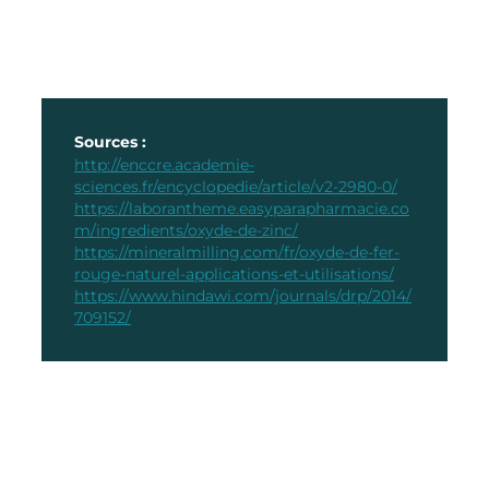
Sources :
http://enccre.academie-
sciences.fr/encyclopedie/article/v2-2980-0/
https://laborantheme.easyparapharmacie.co
m/ingredients/oxyde-de-zinc/
https://mineralmilling.com/fr/oxyde-de-fer-
rouge-naturel-applications-et-utilisations/
https://www.hindawi.com/journals/drp/2014/
709152/