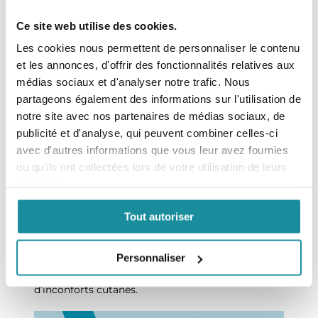
Les indications les plus courantes de la calamine :
Ce site web utilise des cookies.
Les épidermes fragiles et sujets aux irritations
Les peaux atopiques
Les cookies nous permettent de personnaliser le contenu
La prise en charge des sensations de
et les annonces, d'offrir des fonctionnalités relatives aux
démangeaisons de la varicelle ou de l’eczéma
médias sociaux et d'analyser notre trafic. Nous
(dermatite atopique).
partageons également des informations sur l'utilisation de
notre site avec nos partenaires de médias sociaux, de
3. Zoom sur la
publicité et d'analyse, qui peuvent combiner celles-ci
avec d'autres informations que vous leur avez fournies
Crème Calamine
ou qu'ils ont collectées lors de votre utilisation de leurs
services.
Codexial
Tout autoriser
Avec la
Crème Calamine
, le
Laboratoire Codexial
Personnaliser
propose un soin hydratant et apaisant pour
soulager les sensations de démangeaisons et
d’inconforts cutanés.