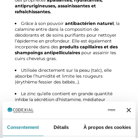
des propriétés
apaisantes, hydratantes,
antiprurigineuses, assainissantes et
rafraîchissantes.
Grâce à son pouvoir
antibactérien naturel
, la
calamine entre dans la composition de
déodorants et de soins purifiants pour nettoyer
l’épiderme en profondeur. Elle est également
incorporée dans des
produits capillaires et des
shampoings antipelliculaires
pour assainir les
cuirs chevelus gras.
Utilisée directement sur la peau (talc), elle
absorbe l’humidité et limite les rougeurs
(érythème fessier des bébés…).
Le zinc qu’elle contient en grande quantité
inhibe la sécrétion d’histamine, médiateur
important de l’inflammation et inducteur du
prurit. C’est aussi un assainissant faible qui
prévient les infections causées par le grattage de
la zone affectée. Ceci fait que la calamine est un
Consentement
Détails
À propos des cookies
actif phare utile dans les états prurigineux.