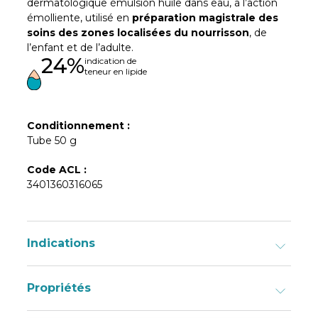
dermatologique émulsion huile dans eau, à l’action
émolliente, utilisé en
préparation magistrale des
soins des zones localisées du nourrisson
, de
l’enfant et de l’adulte.
24%
indication de
teneur en lipide
Conditionnement :
Tube 50 g
Code ACL :
3401360316065
Indications
Propriétés