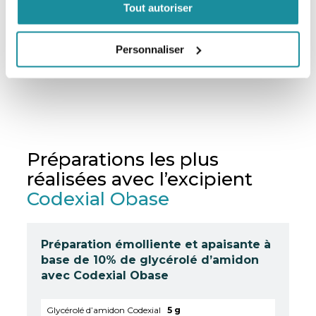
Tout autoriser
pas à nous contacter directement en cliquant ci-
dessous.
Contactez-nous
Personnaliser
Préparations les plus
réalisées avec l’excipient
Codexial Obase
Préparation émolliente et apaisante à
base de 10% de glycérolé d’amidon
avec Codexial Obase
Glycérolé d’amidon Codexial
5 g