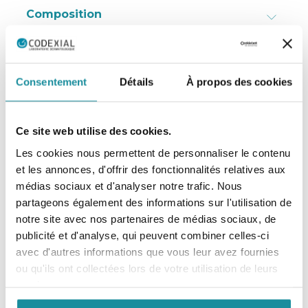
Composition
Consigne de tri
Consentement
Détails
À propos des cookies
Tableau de compatibilité des excipients
Ce site web utilise des cookies.
Codexial
Les cookies nous permettent de personnaliser le contenu
et les annonces, d'offrir des fonctionnalités relatives aux
médias sociaux et d'analyser notre trafic. Nous
partageons également des informations sur l'utilisation de
notre site avec nos partenaires de médias sociaux, de
Spécialisé dans le sur-mesure des soins et des
publicité et d'analyse, qui peuvent combiner celles-ci
traitements pour la peau, le laboratoire Codexial est
avec d'autres informations que vous leur avez fournies
aujourd’hui le leader français des excipients
ou qu'ils ont collectées lors de votre utilisation de leurs
dermatologiques pour préparations magistrales. Ses
services.
excipients sont prescrits chaque jour par de
nombreux médecins. Pour toute demande, n'hésitez