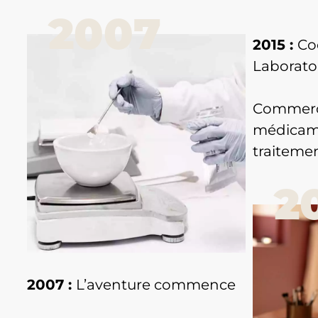
2015 :
Co
Laborato
Commerci
médicam
traitemen
2007 :
L’aventure commence