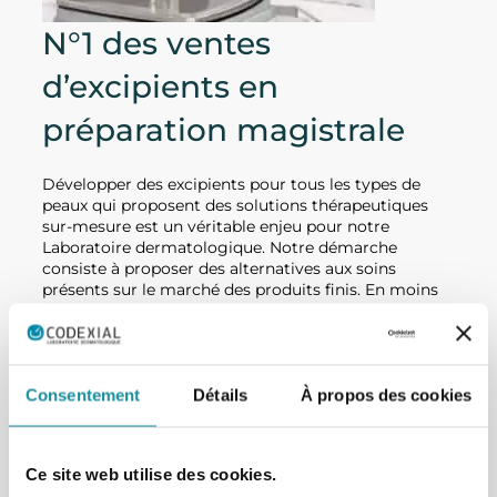
N°1 des ventes
d’excipients en
préparation magistrale
Développer des excipients pour tous les types de
peaux qui proposent des solutions thérapeutiques
sur-mesure est un véritable enjeu pour notre
Laboratoire dermatologique. Notre démarche
consiste à proposer des alternatives aux soins
présents sur le marché des produits finis. En moins
de 20 ans, nous sommes devenus leader dans ce
domaine d’expertise et nous proposons aujourd’hui
plus de 100 formulations différentes permettant de
traiter un large éventail de pathologies cutanées et
douleurs pour lesquelles il n’existe pas de traitement
Consentement
Détails
À propos des cookies
adapté sur le marché. Nos équipes de scientifiques
travaillent en lien permanent avec des
dermatologues afin d’identifier et de remédier aux
Ce site web utilise des cookies.
nouvelles problématiques que les patients peuvent