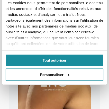
rencontrer.
Les cookies nous permettent de personnaliser le contenu
et les annonces, d'offrir des fonctionnalités relatives aux
Chaque minute, un soin sur-mesure est
médias sociaux et d'analyser notre trafic. Nous
élaboré en pharmacie grâce à un excipient
partageons également des informations sur l'utilisation de
Codexial.
notre site avec nos partenaires de médias sociaux, de
publicité et d'analyse, qui peuvent combiner celles-ci
avec d'autres informations que vous leur avez fournies
ou qu'ils ont collectées lors de votre utilisation de leurs
services.
Tout autoriser
Personnaliser