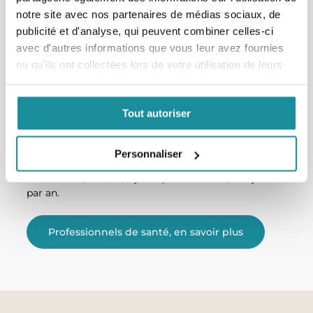
dermatologiques pour
notre site avec nos partenaires de médias sociaux, de
préparation magistrale
publicité et d'analyse, qui peuvent combiner celles-ci
avec d'autres informations que vous leur avez fournies
Codexial est un laboratoire pharmaceutique
ou qu'ils ont collectées lors de votre utilisation de leurs
indépendant qui élabore et commercialise des
services.
produits innovants, sûrs et efficaces : médicament,
excipients pour préparations magistrales. Leader
Tout autoriser
dans ce domaine, Codexial a permis la réalisation de
plus de 5 millions de préparations magistrales
dermatologiques depuis la création du laboratoire. À
Personnaliser
ce jour une préparation codexial est réalisée toutes
les minutes, 24h/24, 7 jours par semaines, 365 jours
par an.
Professionnels de santé, en savoir plus