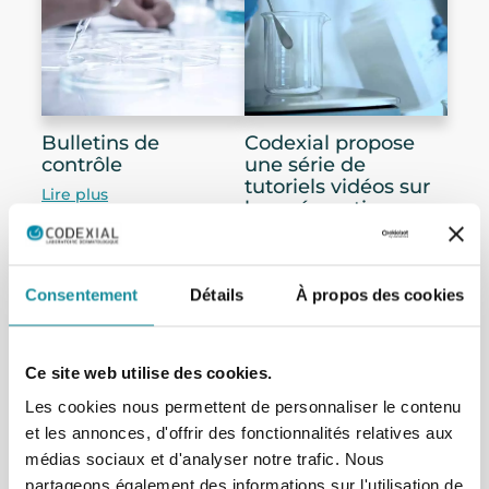
Bulletins de
Codexial propose
contrôle
une série de
tutoriels vidéos sur
Lire plus
les préparations
magistrales
dermatologiques
Lire plus
Consentement
Détails
À propos des cookies
Ce site web utilise des cookies.
Les cookies nous permettent de personnaliser le contenu
et les annonces, d'offrir des fonctionnalités relatives aux
Leader des excipients
médias sociaux et d'analyser notre trafic. Nous
partageons également des informations sur l'utilisation de