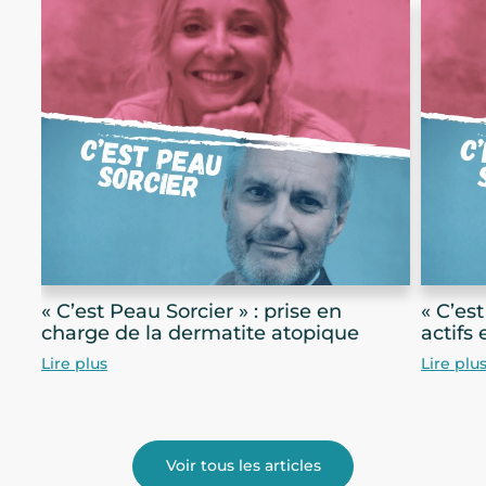
âge,
« C’est Peau Sorcier » : prise en
« C’est
charge de la dermatite atopique
actifs 
Lire plus
Lire plu
Voir tous les articles