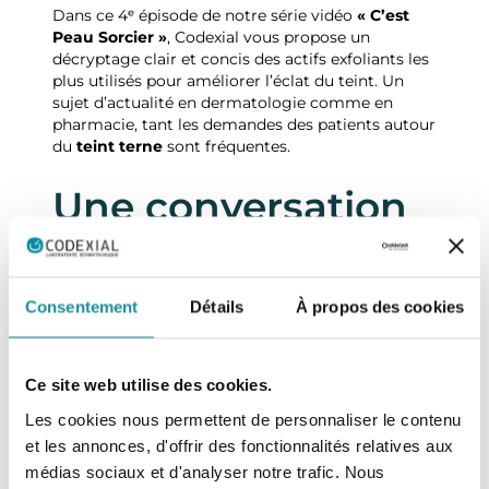
Dans ce 4ᵉ épisode de notre série vidéo
« C’est
Peau Sorcier »
, Codexial vous propose un
décryptage clair et concis des actifs exfoliants les
plus utilisés pour améliorer l’éclat du teint. Un
sujet d’actualité en dermatologie comme en
pharmacie, tant les demandes des patients autour
du
teint terne
sont fréquentes.
Une conversation
d'experts
Consentement
Détails
À propos des cookies
Toujours en binôme,
Pierre Treffel
, Pharmacien
biologiste et Président de Codexial, et
Dr Gresset
,
Ce site web utilise des cookies.
dermatologue et créatrice du « Kézako du
Dermato », reviennent sur les grands types
Les cookies nous permettent de personnaliser le contenu
d’acides utilisés en dermocosmétique :
et les annonces, d'offrir des fonctionnalités relatives aux
médias sociaux et d'analyser notre trafic. Nous
🔍
AHA (Alpha-Hydroxy-Acides)