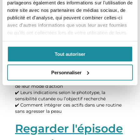
🔍
PHA (Poly-Hydroxy-Acides)
partageons également des informations sur l'utilisation de
🔍
BHA (Beta-Hydroxy-Acides)
notre site avec nos partenaires de médias sociaux, de
publicité et d'analyse, qui peuvent combiner celles-ci
Ce que vous
avec d'autres informations que vous leur avez fournies
ou qu'ils ont collectées lors de votre utilisation de leurs
apprendrez dans
services.
cette vidéo :
Tout autoriser
Personnaliser
✔️ Comment différencier ces acides en fonction
de leur mode d’action
✔️ Leurs indications selon le phototype, la
sensibilité cutanée ou l’objectif recherché
✔️ Comment intégrer ces actifs dans une routine
sans agresser la peau
Regarder l'épisode