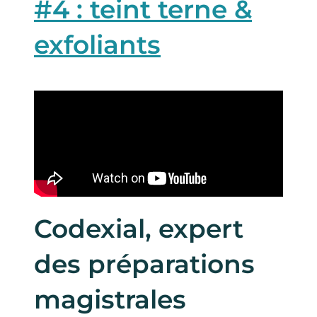
#4 : teint terne &
exfoliants
Codexial, expert
des préparations
magistrales