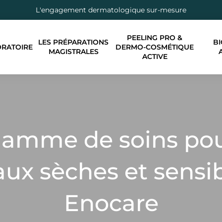
L'engagement dermatologique sur-mesure
PEELING PRO &
LES PRÉPARATIONS
BI
ORATOIRE
DERMO-COSMÉTIQUE
MAGISTRALES
ACTIVE
amme de soins po
ux sèches et sensi
Enocare