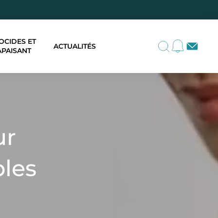
OCIDES ET
ACTUALITÉS
APAISANT
ur
bles