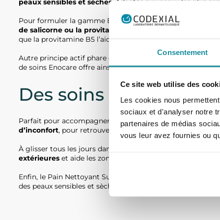
peaux sensibles et sèches
. Adaptés aux peaux les plus sen
Pour formuler la gamme Enocare de la marque ENO, le lab
de salicorne ou la provitamine B5
. Par ailleurs, le squala
que la provitamine B5 l’aide à se régénérer.
Consentement
Autre principe actif phare de la gamme Enocare : le beurre
de soins Enocare offre ainsi
une routine beauté complète
Ce site web utilise des cook
Des soins hydratants e
Les cookies nous permettent d
sociaux et d'analyser notre t
Parfait pour accompagner les peaux sensibles et sèches a
partenaires de médias sociaux
d’inconfort
, pour retrouver une peau douce et hydratée.
vous leur avez fournies ou qu'
À glisser tous les jours dans son sac, le Baume Mains Répa
extérieures
et aide les zones fragilisées à se régénérer.
Enfin, le Pain Nettoyant Surgras Enocare allie glycérine, b
des peaux sensibles et sèches, il détient des propriétés apa