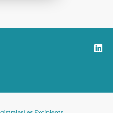
gistrales
Les Excipients