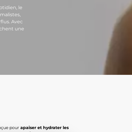
tidien, le
malistes,
flus. Avec
fichent une
onçue pour
apaiser et hydrater les