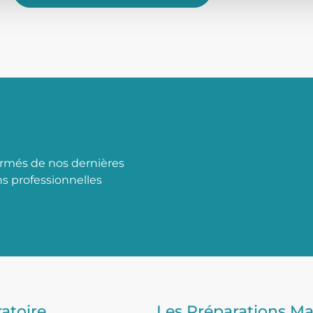
ormés de nos dernières
s professionnelles
atoire
Les Préparations Ma