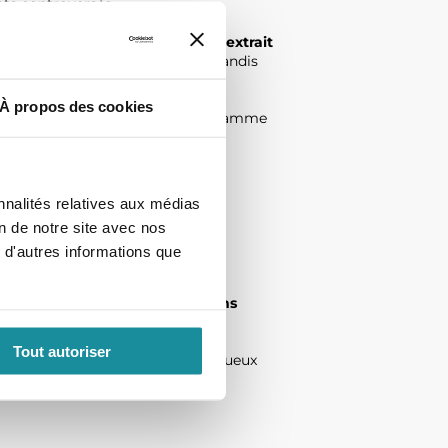
nts controversés.
, comme le squalane végétal, l’extrait
salicorne l’apaise et la repulpe, tandis
À propos des cookies
e aussi douceur et souplesse. La gamme
éoccupations majeures.
tidien
nnalités relatives aux médias
on de notre site avec nos
eur et apaise les sensations
 d'autres informations que
5,
protège la peau des agressions
Tout autoriser
er la peau en douceur
. Respectueux