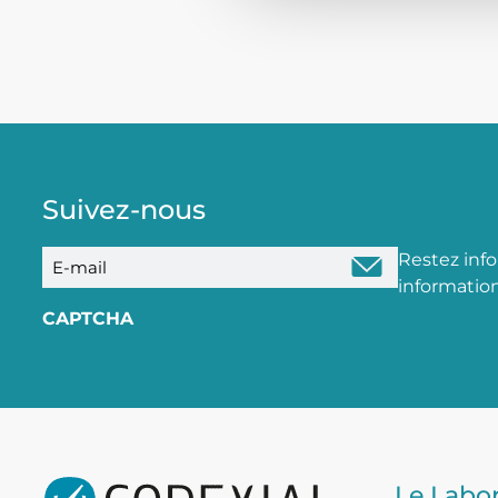
Suivez-nous
E-
Restez inf
mail
information
CAPTCHA
Le Labor