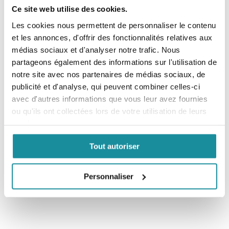
Ce site web utilise des cookies.
Les cookies nous permettent de personnaliser le contenu
et les annonces, d'offrir des fonctionnalités relatives aux
médias sociaux et d'analyser notre trafic. Nous
Laboratoire pharmaceutique indépendant, Codexial
partageons également des informations sur l'utilisation de
élabore et commercialise des produits innovants,
notre site avec nos partenaires de médias sociaux, de
sûrs et efficaces. Pour toute question, n'hésitez pas
à nous contacter directement en cliquant ci-dessous.
publicité et d'analyse, qui peuvent combiner celles-ci
avec d'autres informations que vous leur avez fournies
Contactez-nous
ou qu'ils ont collectées lors de votre utilisation de leurs
services.
Tout autoriser
Personnaliser
Articles
en lien