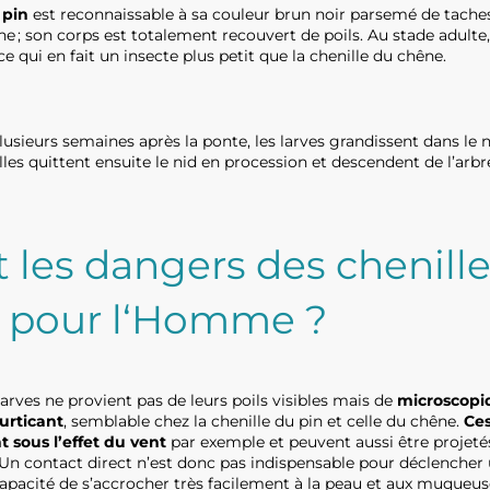
 pin
est reconnaissable à sa couleur brun noir parsemé de taches
une ; son corps est totalement recouvert de poils. Au stade adulte,
e qui en fait un insecte plus petit que la chenille du chêne.
usieurs semaines après la ponte, les larves grandissent dans le n
lles quittent ensuite le nid en procession et descendent de l’arb
 les dangers des chenill
s pour l‘Homme ?
larves ne provient pas de leurs poils visibles mais de
microscopiq
urticant
, semblable chez la chenille du pin et celle du chêne.
Ces
 sous l’effet du vent
par exemple et peuvent aussi être projetés 
Un contact direct n’est donc pas indispensable pour déclencher un
apacité de s’accrocher très facilement à la peau et aux muqueus