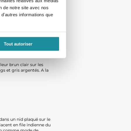
nnalités relatives aux médias
tes et Midi-Pyrénées, ces
on de notre site avec nos
arves sont nuisibles à
 d'autres informations que
er d’attention.
Tout autoriser
eur brun clair sur les
gs et gris argentés. A la
dans un nid plaqué sur le
lacent en file indienne du
ssion comme mode de