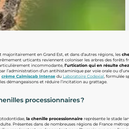
 majoritairement en Grand Est, et dans d’autres régions, les
che
xtrêmement urticants reviennent coloniser les arbres des forêts 
rticulièrement incommodante,
l’urtication qui en résulte ch
par l’administration d’un antihistaminique par voie orale ou d’une
a
crème Calmiscab Intense
du
Laboratoire Codexial
, formulée 
s démangeaisons et réduire l’incitation au grattage.
henilles processionnaires ?
Notodontidae,
la chenille processionnaire
représente le stade lar
 adulte. Présentes dans de nombreuses régions de France métropol