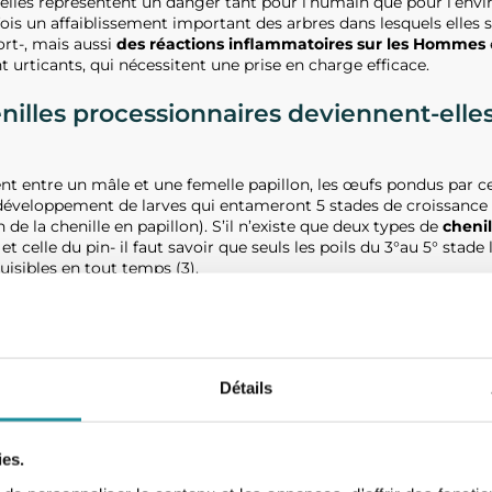
 elles représentent un danger tant pour l’humain que pour l’env
 fois un affaiblissement important des arbres dans lesquels elles
ort-, mais aussi
des réactions inflammatoires sur les Hommes
 urticants, qui nécessitent une prise en charge efficace.
nilles processionnaires deviennent-elles
t entre un mâle et une femelle papillon, les œufs pondus par ce
 développement de larves qui entameront 5 stades de croissance 
e la chenille en papillon). S’il n’existe que deux types de
chenil
et celle du pin- il faut savoir que seuls les poils du 3°au 5° stade
uisibles en tout temps (3).
 processionnaires du chêne
Détails
vent-elles ?
ies.