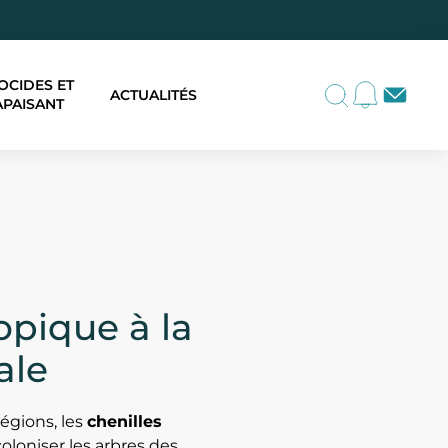
OCIDES ET
ACTUALITÉS
APAISANT
topique à la
ale
égions, les
chenilles
oloniser les arbres des