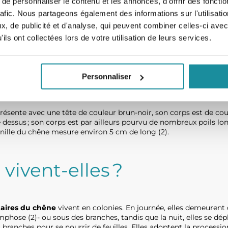
e personnaliser le contenu et les annonces, d'offrir des fonctio
régions Alsace, Bourgogne, Ile-de-France, Centre, Poitou-Charen
rafic. Nous partageons également des informations sur l'utilisati
xclusivement les chênes et se nourrissent de leurs feuilles. Les l
, de publicité et d'analyse, qui peuvent combiner celles-ci avec
(1), période durant laquelle il convient aux promeneurs de redoubl
ils ont collectées lors de votre utilisation de leurs services.
es reconnaitre ?
Personnaliser
résente avec une tête de couleur brun-noir, son corps est de coul
 dessus ; son corps est par ailleurs pourvu de nombreux poils lon
henille du chêne mesure environ 5 cm de long (2).
ivent-elles ?
naires du chêne
vivent en colonies. En journée, elles demeurent 
phose (2)- ou sous des branches, tandis que la nuit, elles se dép
s branches pour se nourrir de feuilles. Elles adoptent la proce