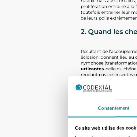
ruraux mais aussi urbains,
prolifération entraine à la
toutefois entrainer leur m
de leurs poils extrêmement
2. Quand les che
Résultant de l’accouplemen
éclosion, donnent lieu au
nymphose (transformation d
urticantes
-celle du chêne 
rendant pas ces insectes n
3. Les chenilles
Consentement
Où se trou
Ce site web utilise des cook