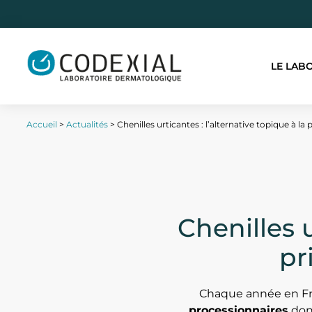
LE LAB
Accueil
>
Actualités
>
Chenilles urticantes : l’alternative topique à la
Chenilles u
pr
Chaque année en Fra
processionnaires
dont