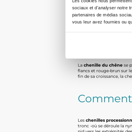
Les cookies nous permettent d
Surtout présents dans les 
sociaux et d'analyser notre t
insectes colonisent quasi-e
partenaires de médias sociaux
l’Homme d’avril à juillet 
vous leur avez fournies ou qu'
Comment l
La
chenille du chêne
se p
flancs et rouge-brun sur le
fin de sa croissance, la c
Comment v
Les
chenilles procession
tronc -où se déroule la nym
nid vers les extrémités de