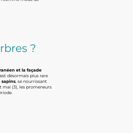
rbres ?
ranéen et la façade
’est désormais plus rare
e sapins
, se nourrissant
et mai (3), les promeneurs
ériode.