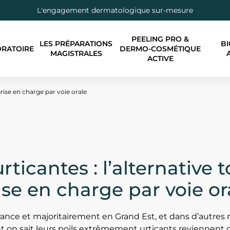
L'engagement dermatologique sur-mesure
PEELING PRO &
LES PRÉPARATIONS
BI
ORATOIRE
DERMO-COSMÉTIQUE
MAGISTRALES
ACTIVE
 prise en charge par voie orale
rticantes : l’alternative 
ise en charge par voie or
nce et majoritairement en Grand Est, et dans d’autres r
 on sait leurs poils extrêmement urticants reviennent c