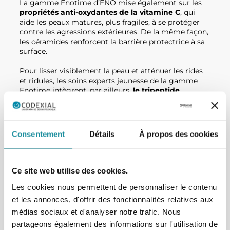
La gamme Enotime d’ENO mise également sur les
propriétés anti-oxydantes de la vitamine C
, qui
aide les peaux matures, plus fragiles, à se protéger
contre les agressions extérieures. De la même façon,
les céramides renforcent la barrière protectrice à sa
surface.
Pour lisser visiblement la peau et atténuer les rides
et ridules, les soins experts jeunesse de la gamme
Enotime intègrent, par ailleurs,
le tripeptide
tenseur
. Capable de mimer l’action du venin de
serpent , cet actif limite les contractions musculaires
(effet botox-like). Il diminue ainsi visiblement l’aspect
des rides d’expressions.
Consentement
Détails
À propos des cookies
Enfin, à l’exception de l’huile, l’ensemble de la
gamme est enrichi en acide hyaluronique. Reconnu
pour ses propriétés anti-âge, ce principe actif
Ce site web utilise des cookies.
hydrate durablement la peau et la rend plus ferme et
Les cookies nous permettent de personnaliser le contenu
plus tonique, tout en comblant les ridules.
et les annonces, d'offrir des fonctionnalités relatives aux
Des soins ciblés à
médias sociaux et d'analyser notre trafic. Nous
partageons également des informations sur l'utilisation de