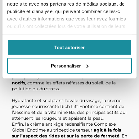
l’efficacité visible
notre site avec nos partenaires de médias sociaux, de
publicité et d'analyse, qui peuvent combiner celles-ci
avec d'autres informations que vous leur avez fournies
Grâce à sa formule au rétinol et aux céramides, le
ou qu'ils ont collectées lors de votre utilisation de leurs
sérum Star jeunesse revitalisant Enotime corrige les
services.
signes de l’âge,
comble les rides et lisse la peau. En
réduisant les tâches pigmentaires
, le sérum Star
redonne de l’éclat au teint tout en lui apportant de
Tout autoriser
l’hydratation.
Pour les peaux matures et fragiles, le sérum jeunesse
Personnaliser
antioxydant Booster C10 est concentré en vitamine C
pour protéger efficacement la peau des facteurs
nocifs
, comme les effets néfastes du soleil, de la
pollution ou du stress.
Hydratante et sculptant l’ovale du visage, la crème
jeunesse nourrissante Rich Lift Enotime contient de
l’aescine et de la vitamine B3, des principes actifs qui
atténuent les rougeurs et apaisent la peau.
Enfin, la crème anti-âge redensifiante Complexe
Global Enotime au tripeptide tenseur
agit à la fois
sur l’aspect des rides et sur la perte de fermeté
. En