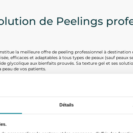
olution de Peelings prof
titue la meilleure offre de peeling professionnel à destinatio
isée, efficaces et adaptables à tous types de peaux (sauf peaux s
de glycolique aux bienfaits prouvés. Sa texture gel et ses soluti
a peau de vos patients.
 « Peeling Pro ENO » à destination des professionnels de santé
30ml – pH 1,3
30ml – pH 0,7
30ml – pH 0,5
Détails
ing Pro)
ies.