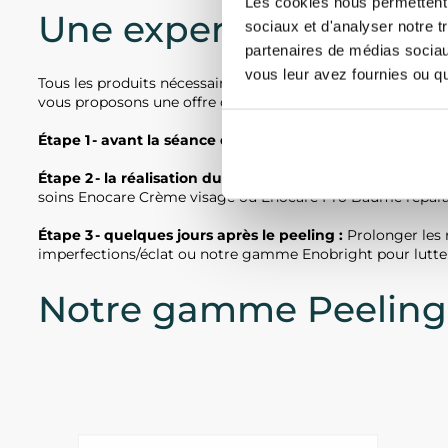
Les cookies nous permettent d
Une expertise à 360°
sociaux et d'analyser notre t
partenaires de médias sociaux
vous leur avez fournies ou qu'
Tous les produits nécessaires au bon déroulement d’un pe
vous proposons une offre complète pour garantir le meilleur
Étape 1 - avant la séance de peeling :
Préparer la peau d
Étape 2 - la réalisation du peeling pro ENO :
Stimuler le r
soins Enocare Crème visage ou Enocare Pro Baume réparat
Étape 3 - quelques jours après le peeling :
Prolonger les 
imperfections/éclat ou notre gamme Enobright pour lutter
Notre gamme Peeling 