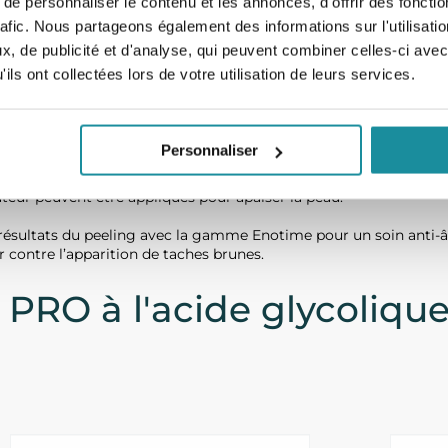
e personnaliser le contenu et les annonces, d'offrir des fonctio
rafic. Nous partageons également des informations sur l'utilisati
, de publicité et d'analyse, qui peuvent combiner celles-ci avec
ils ont collectées lors de votre utilisation de leurs services.
eling avant et après la séance sont disponibles au sein de no
 soin à vos patients en trois étapes :
e votre patient au peeling ENO du Laboratoire Codexial avec no
Personnaliser
enouvellement cellulaire et magnifier la peau de votre patient gr
eur peuvent être appliqués pour apaiser la peau.
résultats du peeling avec la gamme Enotime pour un soin anti-â
 contre l’apparition de taches brunes.
PRO à l'acide glycoliqu