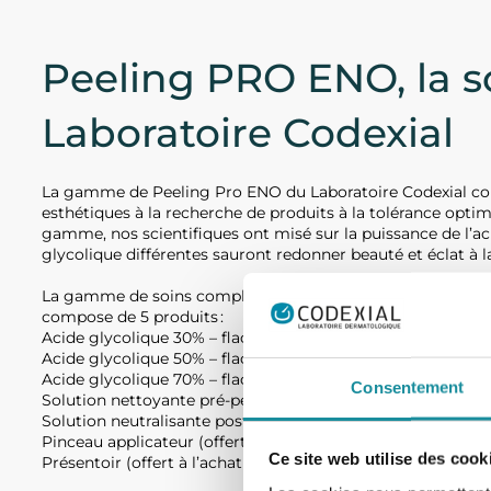
Peeling PRO ENO, la s
Laboratoire Codexial
La gamme de Peeling Pro ENO du Laboratoire Codexial cons
esthétiques à la recherche de produits à la tolérance optim
gamme, nos scientifiques ont misé sur la puissance de l’aci
glycolique différentes sauront redonner beauté et éclat à l
La gamme de soins complète est proposée sous forme de kit
compose de 5 produits :
Acide glycolique 30% – flacon compte-goutte en verre de 
Acide glycolique 50% – flacon compte-goutte en verre de 
Acide glycolique 70% – flacon compte-goutte en verre de 
Consentement
Solution nettoyante pré-peel – flacon de 250ml
Solution neutralisante post-peel – flacon spray de 200ml
Pinceau applicateur (offert à l’achat de 2 dosages de Peel
Ce site web utilise des cook
Présentoir (offert à l’achat de l’offre Kit Pro)