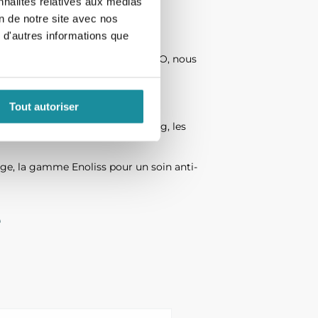
nnalités relatives aux médias
on de notre site avec nos
 d'autres informations que
tre marque de dermocosmétique ENO, nous
tre gamme Enoliss.
Tout autoriser
âce au peeling. Suite à ce peeling, les
ge, la gamme Enoliss pour un soin anti-
e