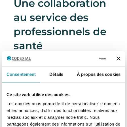
Une collaboration
au service des
professionnels de
santé​
Pour ce deuxième volet,
Pierre Treffel
, Pharmacien
biologiste et PDG de Codexial, et le
Dr Anne Gresset-
Consentement
Détails
À propos des cookies
Chaussade
, dermatologue et créatrice du « Kézako du
Dermato », unissent à nouveau leurs expertises pour
décrypter cette affection cutanée.
Ce site web utilise des cookies.
Le programme de cette capsule :
Les cookies nous permettent de personnaliser le contenu
✔️
Les mécanismes et causes du mélasma
et les annonces, d'offrir des fonctionnalités relatives aux
✔️
Les facteurs déclencheurs et aggravants
médias sociaux et d'analyser notre trafic. Nous
✔️
Les clés pour poser un diagnostic précis
✔️
Les stratégies thérapeutiques adaptées à chaque
partageons également des informations sur l'utilisation de