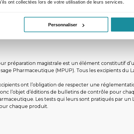
ils ont collectées lors de votre utilisation de leurs services.
0
30
…
38
39
40
41
42
…
50
Personnaliser
pour préparation magistrale est un élément constitutif d
Usage Pharmaceutique (MPUP). Tous les excipients du Lab
xcipients ont l’obligation de respecter une réglementati
nc l’objet d’éditions de bulletins de contrôle pour chaqu
rmaceutique. Les tests qui leurs sont pratiqués par un L
 pour chaque produit.