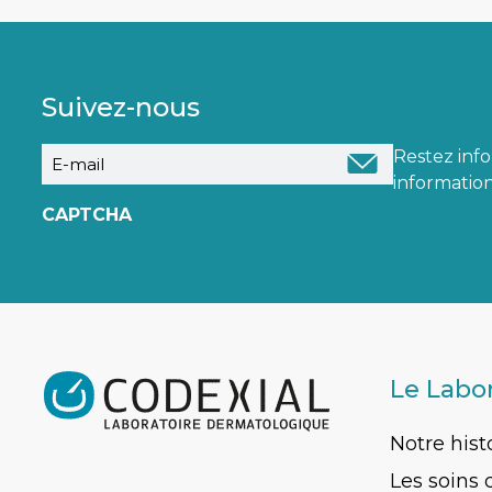
Suivez-nous
E-
Restez inf
mail
information
CAPTCHA
Le Labo
Notre hist
Les soins