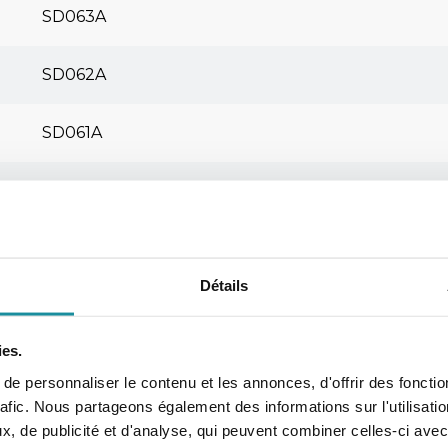
SD063A
SD062A
SD061A
SD068A
SD066A
Détails
RL076D
ies.
RL075D
e personnaliser le contenu et les annonces, d'offrir des fonctio
rafic. Nous partageons également des informations sur l'utilisati
, de publicité et d'analyse, qui peuvent combiner celles-ci avec