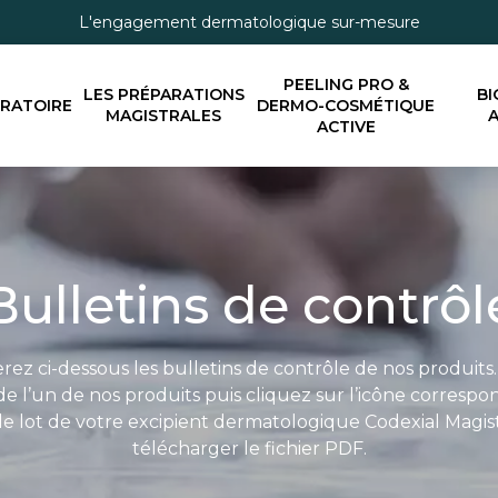
L'engagement dermatologique sur-mesure
PEELING PRO &
LES PRÉPARATIONS
BI
ORATOIRE
DERMO-COSMÉTIQUE
MAGISTRALES
A
ACTIVE
Bulletins de contrôl
rez ci-dessous les bulletins de contrôle de nos produits.
e l’un de nos produits puis cliquez sur l’icône corresp
 lot de votre excipient dermatologique Codexial Magis
télécharger le fichier PDF.