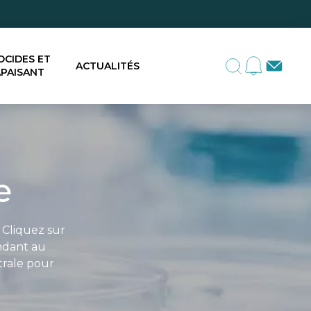
OCIDES ET
ACTUALITÉS
PAISANT
e
 Cliquez sur
ondant au
trale pour