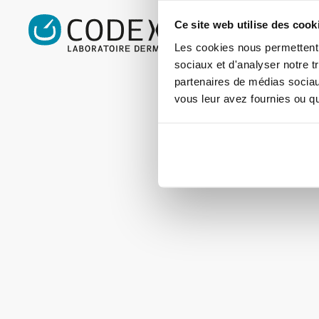
Le Labo
Ce site web utilise des cook
Les cookies nous permettent d
Notre hist
sociaux et d'analyser notre t
partenaires de médias sociaux
Les soins
vous leur avez fournies ou qu'
experts E
Mentions 