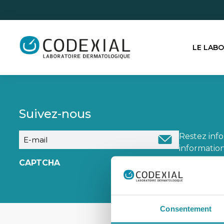
LE LAB
Suivez-nous
E-
Restez inf
mail
information
CAPTCHA
Consentement