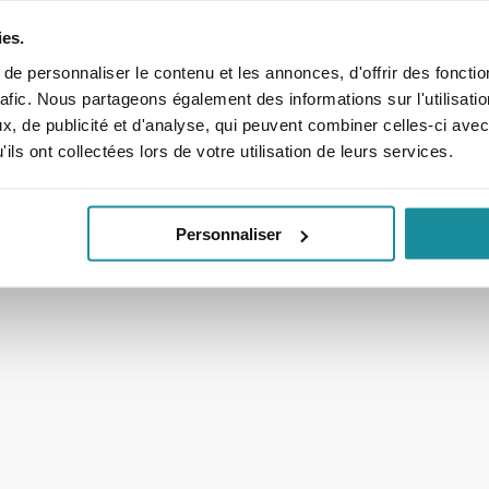
ratoire
Les Préparations
ies.
Magistrales
e personnaliser le contenu et les annonces, d'offrir des fonctio
oire
rafic. Nous partageons également des informations sur l'utilisati
, de publicité et d'analyse, qui peuvent combiner celles-ci avec
Prescrire une Préparatio
 dermo-cosmétiques
ils ont collectées lors de votre utilisation de leurs services.
Magistrale
NO
Bulletins de contrôle
légales
Notre dossier sur les pré
Personnaliser
magistrales