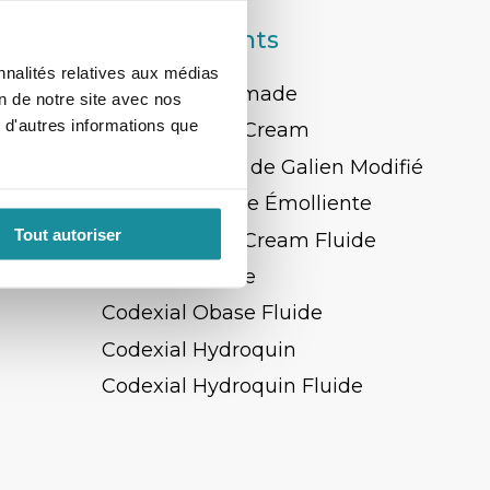
Les Excipients
nnalités relatives aux médias
Codexial Pommade
on de notre site avec nos
 d'autres informations que
n
Codexial Cold Cream
Codexial Cérat de Galien Modifié
Codexial Crème Émolliente
parations
Tout autoriser
Codexial Cold Cream Fluide
Codexial Obase
Codexial Obase Fluide
Codexial Hydroquin
Codexial Hydroquin Fluide