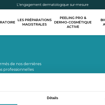
L'engagement dermatologique sur-mesure
PEELING PRO &
LES PRÉPARATIONS
BI
ORATOIRE
DERMO-COSMÉTIQUE
MAGISTRALES
A
ACTIVE
ormés de nos dernières
s professionnelles
Détails