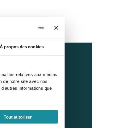
À propos des cookies
ion mobile
 Prép
nnalités relatives aux médias
on de notre site avec nos
 d'autres informations que
t et facilement nos
ales sur votre téléphone.
Tout autoriser