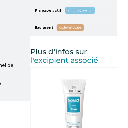
Principe actif
amitriptyline hcl
Excipient
codexial obase
Plus d'infos sur
l'excipient associé
nel de
e