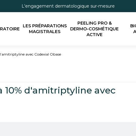
L'engagement dermatologique sur-mesure
PEELING PRO &
LES PRÉPARATIONS
BI
ORATOIRE
DERMO-COSMÉTIQUE
MAGISTRALES
A
ACTIVE
’amitriptyline avec Codexial Obase
 10% d'amitriptyline avec