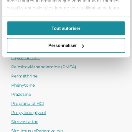
avec d'autres informations que vous leur avez fournies
Lidocaïne HCl
ou qu'ils ont collectées lors de votre utilisation de leurs
Menthol
services.
Mépyramine
Tout autoriser
Métronidazole
Niacinamide
Personnaliser
Oestradiol hemi-hydraté
Oxyde de zinc
Palmitoyléthanolamide (PMEA)
Perméthrine
Phénytoïne
Prazosine
Propranolol HCl
Propylène glycol
Simvastatine
Sirolimus (=Rapamycine)