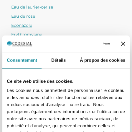
Eau de laurier-cerise
Eau de rose
Econazole
Erythromycine
Gabapentine
Gentamicine sulfate
Consentement
Détails
À propos des cookies
Glycérine
Glycérolé d’amidon Codexial
Huile de cade
Ce site web utilise des cookies.
Hydrocortisone base
Les cookies nous permettent de personnaliser le contenu
et les annonces, d'offrir des fonctionnalités relatives aux
Hydroquinone
médias sociaux et d'analyser notre trafic. Nous
Hydroxyde de potassium
partageons également des informations sur l'utilisation de
Ichtyol
notre site avec nos partenaires de médias sociaux, de
publicité et d'analyse, qui peuvent combiner celles-ci
Ivermectine