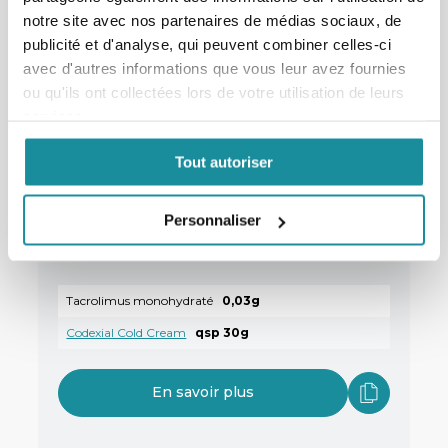
notre site avec nos partenaires de médias sociaux, de
Codexial Obase
qsp 30g
publicité et d'analyse, qui peuvent combiner celles-ci
avec d'autres informations que vous leur avez fournies
En savoir plus
ou qu'ils ont collectées lors de votre utilisation de leurs
services.
Tout autoriser
Personnaliser
Préparation immunosuppressive à
0,1% de tacrolimus avec Cold Cream
Tacrolimus monohydraté
0,03g
Codexial Cold Cream
qsp 30g
En savoir plus