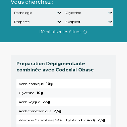
Vous cherchez :
Réinitialiser les filtres
Préparation Dépigmentante
combinée avec Codexial Obase
Acide azélaique
10g
Glycérine
10g
Acide kojique
2.5g
Acide tranexamique
2,5g
Vitamine C stabilisée (3-O-Ethyl Ascorbic Acid)
2,5g