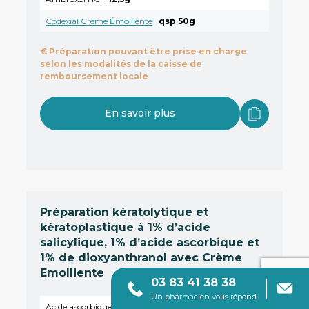
Codexial Crème Émolliente
qsp 50g
€
Préparation pouvant être prise en charge
selon les modalités de la caisse de
remboursement locale
En savoir plus
Préparation kératolytique et
kératoplastique à 1% d’acide
salicylique, 1% d’acide ascorbique et
1% de dioxyanthranol avec Crème
Emolliente
03 83 41 38 38
Un pharmacien vous répond
Acide ascorbique
0,5g