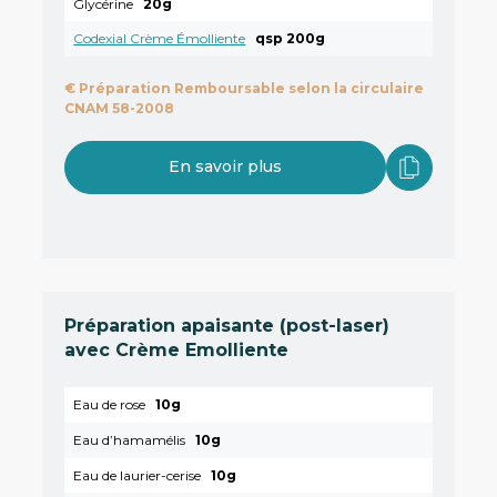
Glycérine
20g
Codexial Crème Émolliente
qsp 200g
€
Préparation Remboursable selon la circulaire
CNAM 58-2008
En savoir plus
Préparation apaisante (post-laser)
avec Crème Emolliente
Eau de rose
10g
Eau d’hamamélis
10g
Eau de laurier-cerise
10g