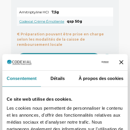
Amitriptyline HCl
7,5g
Codexial Crème Émolliente
qsp 50g
€
Préparation pouvant être prise en charge
selon les modalités de la caisse de
remboursement locale
En savoir plus
Consentement
Détails
À propos des cookies
Ce site web utilise des cookies.
Préparation immunosuppressive à
0,1% de tacrolimus avec Codexial
Les cookies nous permettent de personnaliser le contenu
Obase
et les annonces, d'offrir des fonctionnalités relatives aux
médias sociaux et d'analyser notre trafic. Nous
partageons également des informations sur l'utilisation de
Tacrolimus monohydraté
0,03g