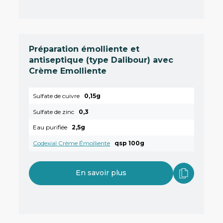
Préparation émolliente et
antiseptique (type Dalibour) avec
Crème Emolliente
Sulfate de cuivre
0,15g
Sulfate de zinc
0,3
Eau purifiée
2,5g
Codexial Crème Émolliente
qsp 100g
En savoir plus