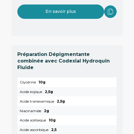
En savoir plus
Préparation Dépigmentante
combinée avec Codexial Hydroquin
Fluide
Glycérine
10g
Acide kojique
2,5g
Acide tranexamique
2,5g
Niacinamide
2g
Acide azélaique
10g
Acide ascorbique
2,5