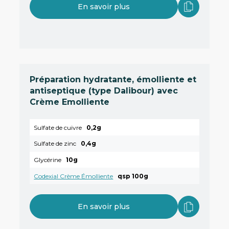
En savoir plus
Préparation hydratante, émolliente et
antiseptique (type Dalibour) avec
Crème Emolliente
Sulfate de cuivre
0,2g
Sulfate de zinc
0,4g
Glycérine
10g
Codexial Crème Émolliente
qsp 100g
En savoir plus