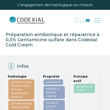
L'engagement dermatologique sur-mesure
Préparation antibiotique et réparatrice à
0,3% Gentamicine sulfate dans Codexial
Cold Cream
Infos
Pathologie
Propriété
Principe
Exc
actif
génodermatoses
cicatrisante
co
/ épidermolyse
co
gentamicine
restaure la
bulleuse
cr
sulfate
barrière
dystrophique
cutanée
récessive
corrige la
génodermatoses
jonction
/ epidermolyse