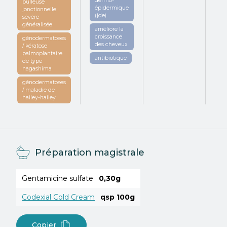
dermo-
bulleuse
épidermique
jonctionnelle
(jde)
sévère
généralisée
améliore la
croissance
génodermatoses
des cheveux
/ kératose
palmoplantaire
antibiotique
de type
nagashima
génodermatoses
/ maladie de
hailey-hailey
Préparation magistrale
Gentamicine sulfate
0,30g
Codexial Cold Cream
qsp 100g
Copier