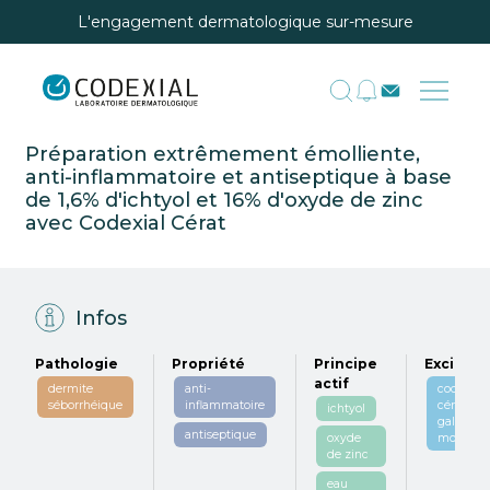
L'engagement dermatologique sur-mesure
Préparation extrêmement émolliente,
anti-inflammatoire et antiseptique à base
de 1,6% d'ichtyol et 16% d'oxyde de zinc
avec Codexial Cérat
Infos
Pathologie
Propriété
Principe
Excipien
actif
dermite
anti-
codexial
séborrhéique
inflammatoire
cérat de
ichtyol
galien
antiseptique
oxyde
modifié
de zinc
eau