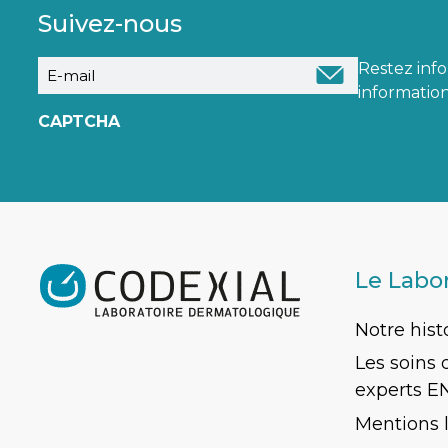
Suivez-nous
E-
Restez inf
mail
information
CAPTCHA
Le Labo
Notre hist
Les soins
experts E
Mentions 