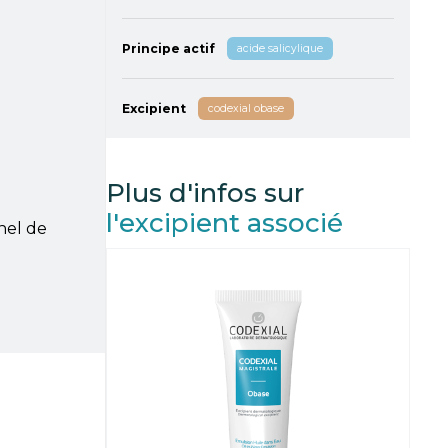
Principe actif
acide salicylique
Excipient
codexial obase
Plus d'infos sur
l'excipient associé
nel de