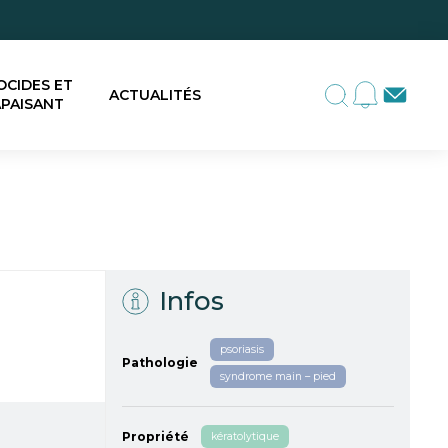
OCIDES ET
ACTUALITÉS
PAISANT
Infos
psoriasis
Pathologie
syndrome main – pied
Propriété
kératolytique