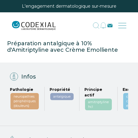
L'engagement dermatologique sur-mesure
Préparation antalgique à 10%
d'Amitriptyline avec Crème Emolliente
Infos
Pathologie
Propriété
Principe
Excipie
actif
neuropathies
antalgique
codexia
périphériques
crème
amitriptyline
(douleurs)
émolli
hcl