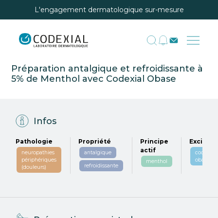
L'engagement dermatologique sur-mesure
Préparation antalgique et refroidissante à
5% de Menthol avec Codexial Obase
Infos
Pathologie
Propriété
Principe
Excipien
actif
neuropathies
antalgique
codexial
périphériques
obase
menthol
refroidissante
(douleurs)