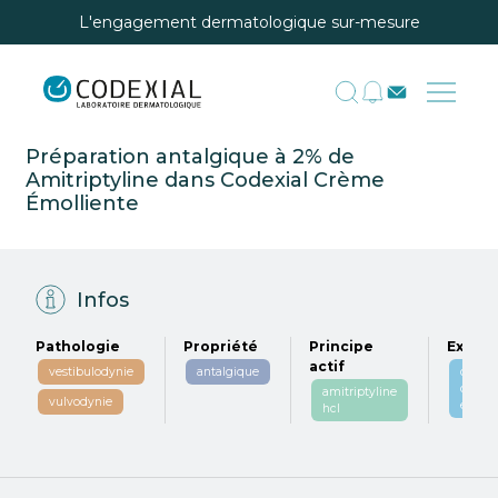
L'engagement dermatologique sur-mesure
Préparation antalgique à 2% de
Amitriptyline dans Codexial Crème
Émolliente
Infos
Pathologie
Propriété
Principe
Excipi
actif
vestibulodynie
antalgique
codexi
crème
amitriptyline
vulvodynie
émolli
hcl