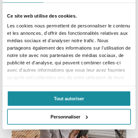
Ce site web utilise des cookies.
Les cookies nous permettent de personnaliser le contenu
Codexial Crème Émolliente
et les annonces, d'offrir des fonctionnalités relatives aux
EXCIPIENT DERMATOLOGIQUE
médias sociaux et d'analyser notre trafic. Nous
partageons également des informations sur l'utilisation de
notre site avec nos partenaires de médias sociaux, de
En savoir plus
publicité et d'analyse, qui peuvent combiner celles-ci
avec d'autres informations que vous leur avez fournies
ou qu'ils ont collectées lors de votre utilisation de leurs
services.
Tout autoriser
Personnaliser