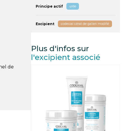
Principe actif
urée
Excipient
codexial cérat de galien modifié
Plus d'infos sur
l'excipient associé
nel de