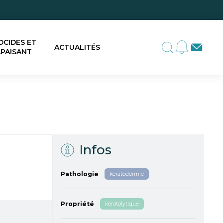
OCIDES ET
ACTUALITÉS
PAISANT
Infos
Pathologie
kératodermie
Propriété
kératolytique