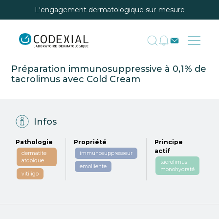
L'engagement dermatologique sur-mesure
Préparation immunosuppressive à 0,1% de
tacrolimus avec Cold Cream
Infos
Pathologie
Propriété
Principe
actif
dermatite
immunosuppresseur
atopique
tacrolimus
emolliente
monohydraté
vitiligo