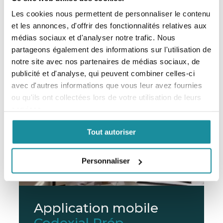
EXCIPIENT DERMATOLOGIQUE
Les cookies nous permettent de personnaliser le contenu
et les annonces, d'offrir des fonctionnalités relatives aux
En savoir plus
médias sociaux et d'analyser notre trafic. Nous
partageons également des informations sur l'utilisation de
notre site avec nos partenaires de médias sociaux, de
publicité et d'analyse, qui peuvent combiner celles-ci
avec d'autres informations que vous leur avez fournies
ou qu'ils ont collectées lors de votre utilisation de leurs
services.
Tout autoriser
Personnaliser
Application mobile
Codexial Prép