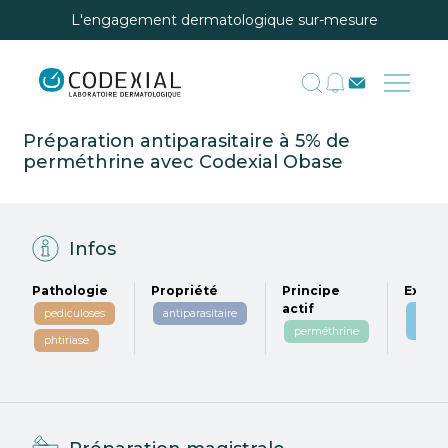
L'engagement dermatologique sur-mesure
Préparation antiparasitaire à 5% de
perméthrine avec Codexial Obase
Infos
Pathologie
Propriété
Principe
Excipi
actif
pediculoses
antiparasitaire
codex
obase
perméthrine
phtiriase