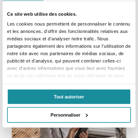
Ce site web utilise des cookies.
Les cookies nous permettent de personnaliser le contenu
Codexial Cold Cream Fluide
et les annonces, d'offrir des fonctionnalités relatives aux
EXCIPIENT DERMATOLOGIQUE
médias sociaux et d'analyser notre trafic. Nous
partageons également des informations sur l'utilisation de
En savoir plus
notre site avec nos partenaires de médias sociaux, de
publicité et d'analyse, qui peuvent combiner celles-ci
avec d'autres informations que vous leur avez fournies
ou qu'ils ont collectées lors de votre utilisation de leurs
services.
Tout autoriser
Personnaliser