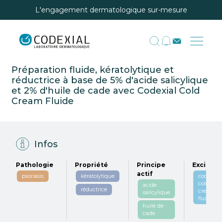
L'engagement dermatologique sur-mesure
Préparation fluide, kératolytique et
réductrice à base de 5% d'acide salicylique
et 2% d'huile de cade avec Codexial Cold
Cream Fluide
Infos
Pathologie
Propriété
Principe
Excipien
actif
psoriasis
kératolytique
codexial
cold
acide
réductrice
cream
salicylique
fluide
huile de
cade