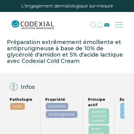
L'engagement dermatologique sur-mesure
Préparation extrêmement émolliente et
antiprurigineuse à base de 10% de
glycérolé d'amidon et 5% d'acide lactique
avec Codexial Cold Cream
Infos
Pathologie
Propriété
Principe
Excipi
actif
prurit
emolliente
codexi
cold
glycérolé
antiprurigineuse
cream
d’amidon
codexial
acide
lactique