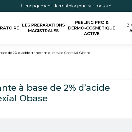
L'engagement dermatologique sur-mesure
PEELING PRO &
LES PRÉPARATIONS
BI
ORATOIRE
DERMO-COSMÉTIQUE
MAGISTRALES
A
ACTIVE
ase de 2% d’acide tranexamique avec Codexial Obase
nte à base de 2% d’acide
xial Obase