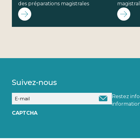
des préparations magistrales
magistra
Suivez-nous
E-
Restez inf
mail
information
CAPTCHA