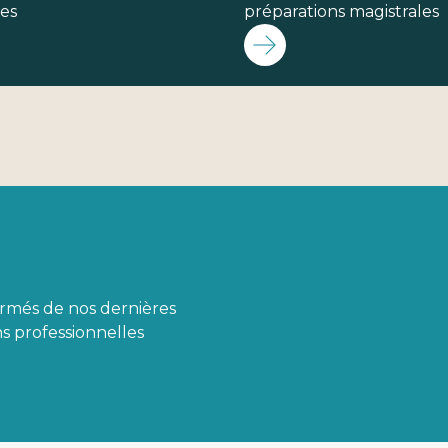
les
préparations magistrales
ormés de nos dernières
s professionnelles