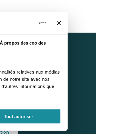
À propos des cookies
ion mobile
 Prép
nnalités relatives aux médias
on de notre site avec nos
t et facilement nos
 d'autres informations que
ales sur votre téléphone.
Tout autoriser
ation