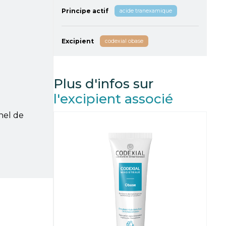
Principe actif
acide tranexamique
Excipient
codexial obase
Plus d'infos sur
l'excipient associé
nel de