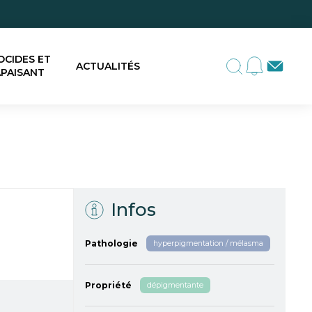
OCIDES ET
ACTUALITÉS
PAISANT
Infos
Pathologie
hyperpigmentation / mélasma
Propriété
dépigmentante