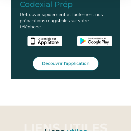
Codexial Prép
Retrouver rapidement et facilement nos
préparations magistrales sur votre
téléphone.
Découvrir l'application