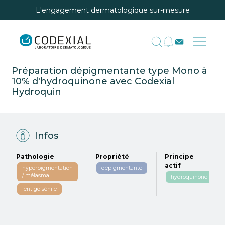
L'engagement dermatologique sur-mesure
Préparation dépigmentante type Mono à
10% d'hydroquinone avec Codexial
Hydroquin
Infos
Pathologie
Propriété
Principe
actif
hyperpigmentation
dépigmentante
/ mélasma
hydroquinone
lentigo sénile