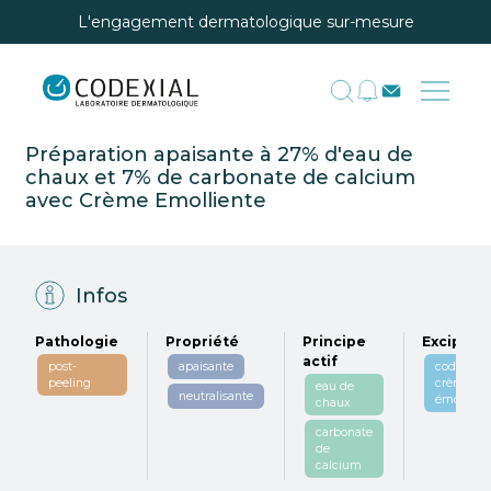
L'engagement dermatologique sur-mesure
Préparation apaisante à 27% d'eau de
chaux et 7% de carbonate de calcium
avec Crème Emolliente
Infos
Pathologie
Propriété
Principe
Excipien
actif
post-
apaisante
codexial
peeling
crème
eau de
neutralisante
émollient
chaux
carbonate
de
calcium