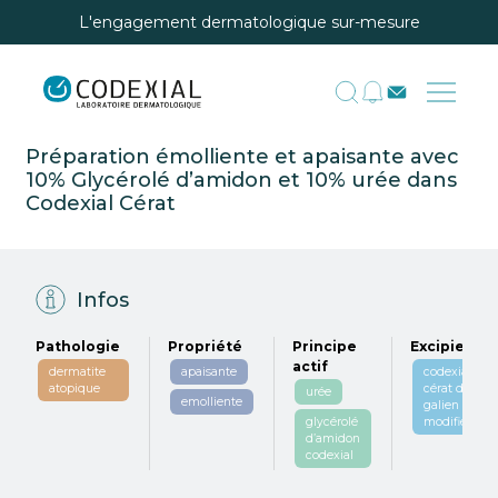
L'engagement dermatologique sur-mesure
Préparation émolliente et apaisante avec
10% Glycérolé d’amidon et 10% urée dans
Codexial Cérat
Infos
Pathologie
Propriété
Principe
Excipient
actif
dermatite
apaisante
codexial
atopique
cérat de
urée
emolliente
galien
glycérolé
modifié
d’amidon
codexial