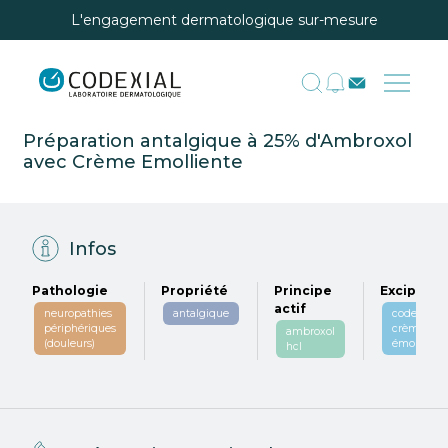
L'engagement dermatologique sur-mesure
Préparation antalgique à 25% d'Ambroxol
avec Crème Emolliente
Infos
Pathologie
Propriété
Principe
Excipient
actif
neuropathies
antalgique
codexial
périphériques
crème
ambroxol
(douleurs)
émolliente
hcl