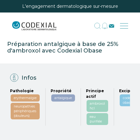
L'engagement dermatologique sur-mesure
Préparation antalgique à base de 25%
d'ambroxol avec Codexial Obase
Infos
Pathologie
Propriété
Principe
Excipient
actif
erythermalgie
antalgique
codexial
obase
ambroxol
neuropathies
hcl
périphériques
(douleurs)
eau
purifiée