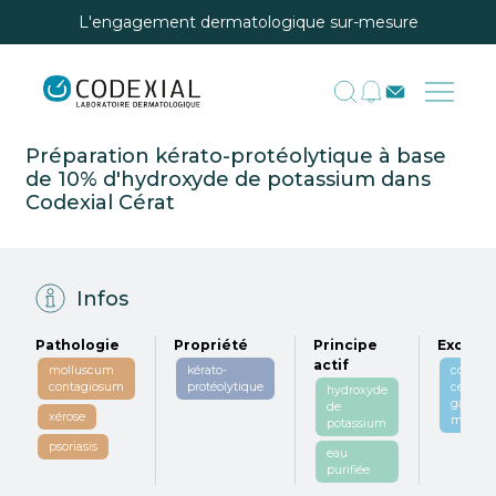
L'engagement dermatologique sur-mesure
Préparation kérato-protéolytique à base
de 10% d'hydroxyde de potassium dans
Codexial Cérat
Infos
Pathologie
Propriété
Principe
Excipie
actif
molluscum
kérato-
codexia
contagiosum
protéolytique
cérat d
hydroxyde
galien
de
xérose
modifié
potassium
psoriasis
eau
purifiée