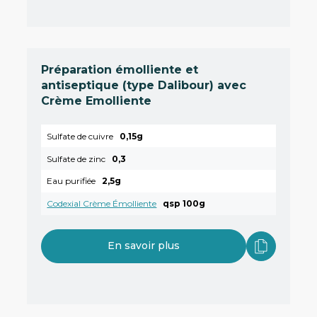
Préparation émolliente et
antiseptique (type Dalibour) avec
Crème Emolliente
Sulfate de cuivre
0,15g
Sulfate de zinc
0,3
Eau purifiée
2,5g
Codexial Crème Émolliente
qsp 100g
En savoir plus