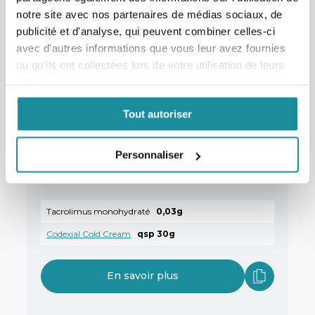
notre site avec nos partenaires de médias sociaux, de
Codexial Obase
qsp 30g
publicité et d'analyse, qui peuvent combiner celles-ci
avec d'autres informations que vous leur avez fournies
En savoir plus
ou qu'ils ont collectées lors de votre utilisation de leurs
services.
Tout autoriser
Personnaliser
Préparation immunosuppressive à
0,1% de tacrolimus avec Cold Cream
Tacrolimus monohydraté
0,03g
Codexial Cold Cream
qsp 30g
En savoir plus