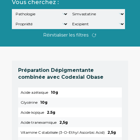
Vous cherchez :
Réinitialiser les filtres
Préparation Dépigmentante
combinée avec Codexial Obase
Acide azélaique
10g
Glycérine
10g
Acide kojique
2.5g
Acide tranexamique
2,5g
Vitamine C stabilisée (3-O-Ethyl Ascorbic Acid)
2,5g