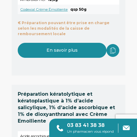
Codexial Crème Émolliente
qsp 50g
€
Préparation pouvant être prise en charge
selon les modalités de la caisse de
remboursement locale
En savoir plus
Préparation kératolytique et
kératoplastique à 1% d’acide
salicylique, 1% d’acide ascorbique et
1% de dioxyanthranol avec Crème
Emolliente
03 83 41 38 38
Un pharmacien vous répond
Acide ascorbique
0,5g