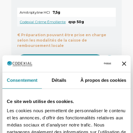
Amitriptyline HCl
7,5g
Codexial Crème Émolliente
qsp 50g
€
Préparation pouvant être prise en charge
selon les modalités de la caisse de
remboursement locale
En savoir plus
Consentement
Détails
À propos des cookies
Ce site web utilise des cookies.
Préparation immunosuppressive à
0,1% de tacrolimus avec Codexial
Les cookies nous permettent de personnaliser le contenu
Obase
et les annonces, d'offrir des fonctionnalités relatives aux
médias sociaux et d'analyser notre trafic. Nous
partageons également des informations sur l'utilisation de
Tacrolimus monohydraté
0,03g