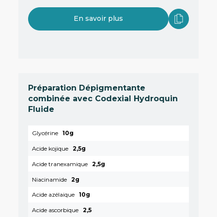
En savoir plus
Préparation Dépigmentante
combinée avec Codexial Hydroquin
Fluide
Glycérine
10g
Acide kojique
2,5g
Acide tranexamique
2,5g
Niacinamide
2g
Acide azélaique
10g
Acide ascorbique
2,5