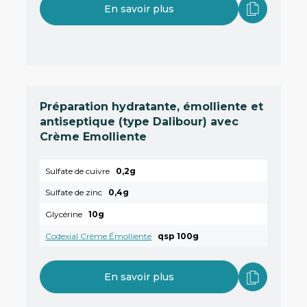
En savoir plus
Préparation hydratante, émolliente et
antiseptique (type Dalibour) avec
Crème Emolliente
Sulfate de cuivre
0,2g
Sulfate de zinc
0,4g
Glycérine
10g
Codexial Crème Émolliente
qsp 100g
En savoir plus