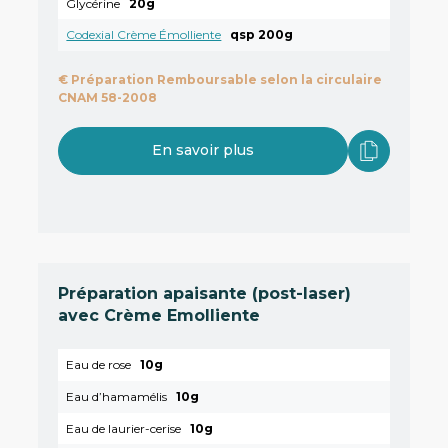
Glycérine
20g
Codexial Crème Émolliente
qsp 200g
€
Préparation Remboursable selon la circulaire
CNAM 58-2008
En savoir plus
Préparation apaisante (post-laser)
avec Crème Emolliente
Eau de rose
10g
Eau d’hamamélis
10g
Eau de laurier-cerise
10g