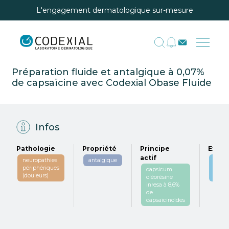
L'engagement dermatologique sur-mesure
Préparation fluide et antalgique à 0,07%
de capsaïcine avec Codexial Obase Fluide
Infos
Pathologie
Propriété
Principe
Excip
actif
neuropathies
antalgique
codex
périphériques
obas
capsicum
(douleurs)
fluide
oléorésine
inresa à 8,6%
de
capsaïcinoïdes