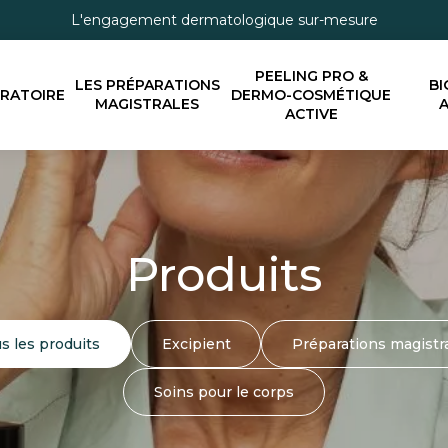
L'engagement dermatologique sur-mesure
PEELING PRO &
LES PRÉPARATIONS
BI
ORATOIRE
DERMO-COSMÉTIQUE
MAGISTRALES
A
ACTIVE
Produits
s les produits
Excipient
Préparations magistr
Soins pour le corps