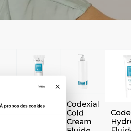
Codexial
Codexial
À propos des cookies
l
Codex
Obase
Cold
de
Hydr
Cream
Voir le produit
Fluid
Fluide