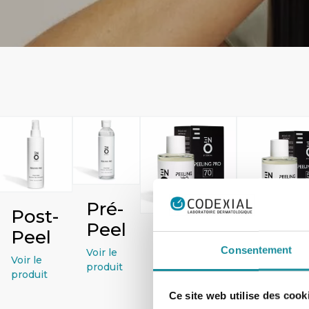
Pré-
Post-
Peel
Peel
Peeling
Peeli
Consentement
Voir le
Pro 70
Pro 50
Voir le
produit
produit
Voir le
Voir le
Ce site web utilise des cook
produit
produit